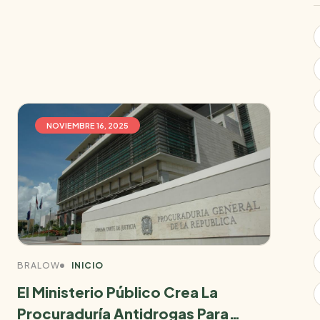
NOVIEMBRE 16, 2025
BRA
Ind
Para
Mer
BRALOW
INICIO
RE
El Ministerio Público Crea La
Procuraduría Antidrogas Para