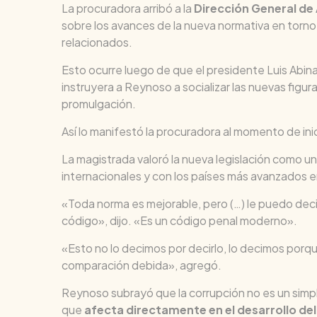
La procuradora arribó a la
Dirección General d
sobre los avances de la nueva normativa en torno 
relacionados.
Esto ocurre luego de que el presidente Luis Abin
instruyera a Reynoso a socializar las nuevas figur
promulgación.
Así lo manifestó la procuradora al momento de inic
La magistrada valoró la nueva legislación como un
internacionales y con los países más avanzados en
«Toda norma es mejorable, pero (…) le puedo deci
código», dijo. «Es un código penal moderno».
«Esto no lo decimos por decirlo, lo decimos porqu
comparación debida», agregó.
Reynoso subrayó que la corrupción no es un simp
que
afecta directamente en el desarrollo del