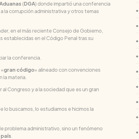
e Aduanas
(
DGA
) donde impartió una conferencia
a la corrupción administrativa y otros temas
ader, en el más reciente Consejo de Gobierno,
as establecidas en el Código Penal tras su
iar la conferencia.
 «
gran código
» alineado con convenciones
 la materia.
r al Congreso y a la sociedad que es un gran
e lo buscamos, lo estudiamos e hicimos la
le problema administrativo, sino un fenómeno
 país
.