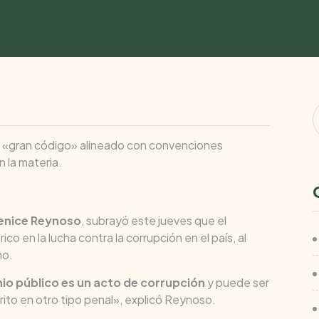
un «gran código» alineado con convenciones
 la materia.
renice Reynoso
, subrayó este jueves que el
co en la lucha contra la corrupción en el país, al
mo.
io público es un acto de corrupción
y puede ser
to en otro tipo penal», explicó Reynoso.