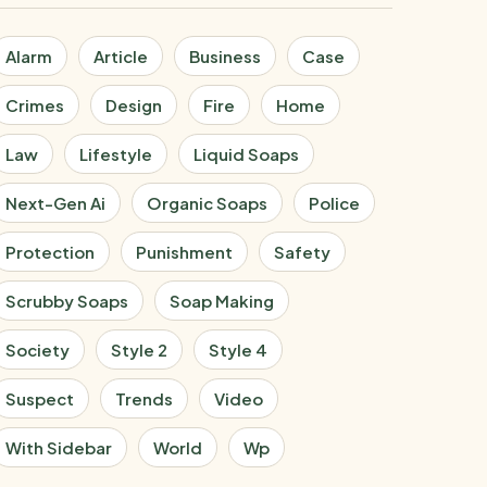
Alarm
Article
Business
Case
Crimes
Design
Fire
Home
Law
Lifestyle
Liquid Soaps
NOVIEMBRE 16, 2025
Next-Gen Ai
Organic Soaps
Police
Protection
Punishment
Safety
LOW
INICIO
Scrubby Soaps
Soap Making
otel Y Hacienda Firman Acuerdo
 Digitalizar Cobros En El
Society
Style 2
Style 4
cado Fronterizo De Dajabón
Suspect
Trends
Video
AD MORE
With Sidebar
World
Wp