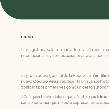
INICIO
La magistrada valoró la nueva legislación como 
internacionales y con los países más avanzados en
La procuradora general de la República,
Yeni Be
nuevo
Código Penal
representa un avance históri
tipificarla por primera vez como un delito autóno
«Cualquier hecho doloso que afecte al
patrimon
sancionado, aunque no esté expresamente descri