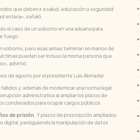
ndos que deben ir a salud, educación o seguridad
dad entera», señaló.
plo el caso de un soborno en una aduana para
de fuego.
 un soborno, pero esas armas terminan en manos de
s víctimas pueden ser incluso la misma persona que
o», advirtió.
pios de agosto por el presidente Luis Abinader.
fallidos y, además de modernizar una norma legal
rrupción administrativa al ampliar los plazos de
a los condenados para ocupar cargos públicos.
os de prisión
. Y plazos de prescripción ampliados
o digital, persiguiendo la manipulación de datos