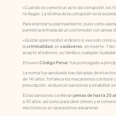
«Cuando se comete un acto de corrupción, los fo
no llegan. La víctima de la corrupción es la socie
Para aterrizar su planteamiento, puso como ejem
permitir la entrada de un contenedor con armas 
«Quizás quien recibió el dinero lo vea solo como
la
criminalidad
, en
cadáveres
, en muerte. Y la
aceptó el soborno, su familia o cualquier ciudadan
El nuevo
Código Penal
, fue promulgado a princi
La norma fue aprobada tras décadas de intentos 
de 141 años, fortalece los mecanismos contra la co
prescripción, endurecer sanciones e inhabilitar 
Estas sanciones conllevan
penas de hasta 20 añ
a 30 años, así como para ciber crimen y el comerci
electrónicos en operaciones aduaneras.