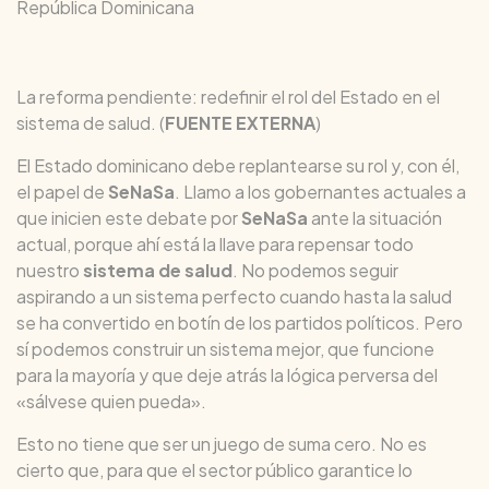
República Dominicana
La reforma pendiente: redefinir el rol del Estado en el
sistema de salud. (
FUENTE EXTERNA
)
El Estado dominicano debe replantearse su rol y, con él,
el papel de
SeNaSa
. Llamo a los gobernantes actuales a
que inicien este debate por
SeNaSa
ante la situación
actual, porque ahí está la llave para repensar todo
nuestro
sistema de salud
. No podemos seguir
aspirando a un sistema perfecto cuando hasta la salud
se ha convertido en botín de los partidos políticos. Pero
sí podemos construir un sistema mejor, que funcione
para la mayoría y que deje atrás la lógica perversa del
«sálvese quien pueda».
Esto no tiene que ser un juego de suma cero. No es
cierto que, para que el sector público garantice lo