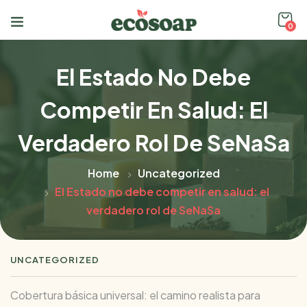
0
El Estado No Debe
Competir En Salud: El
Verdadero Rol De SeNaSa
Home
Uncategorized
El Estado no debe competir en salud: el
verdadero rol de SeNaSa
UNCATEGORIZED
Cobertura básica universal: el camino realista para